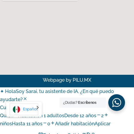
Webpage by
PILU.MX
✦ Hola
Soy Sarai, tu asistente de IA. ¿En qué puedo
ayudarte?
¿Dudas?
Escríbenos
Cuándo
Español
Quién
Habitación 1
adultos
Desde 12 años
2
niños
Hasta 11 años
0
Añadir habitación
Aplicar
Promoción